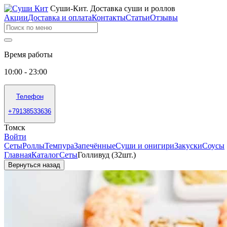
Суши-Кит. Доставка суши и роллов
Акции
Доставка и оплата
Контакты
Статьи
Отзывы
Время работы
10:00 - 23:00
Телефон
+79138533636
Томск
Войти
Сеты
Роллы
Темпура
Запечённые
Суши и онигири
Закуски
Соусы
Главная
Каталог
Сеты
Голливуд (32шт.)
Вернуться назад