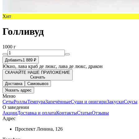
Хит
Голливуд
1000 г
Добавить
1 889 ₽
Юкио, лава краб де люкс, лава де люкс, дракон
СКАЧАЙТЕ НАШЕ ПРИЛОЖЕНИЕ
Скачать
Доставка
Самовывоз
Указать адрес
Меню
Сеты
Роллы
Темпура
Запечённые
Суши и онигири
Закуски
Соусы
О заведении
Акции
Доставка и оплата
Контакты
Статьи
Отзывы
Адрес
Проспект Ленина, 126