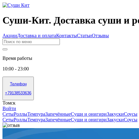
Суши-Кит. Доставка суши и р
Акции
Доставка и оплата
Контакты
Статьи
Отзывы
Время работы
10:00 - 23:00
Телефон
+79138533636
Томск
Войти
Сеты
Роллы
Темпура
Запечённые
Суши и онигири
Закуски
Соусы
Сеты
Роллы
Темпура
Запечённые
Суши и онигири
Закуски
Соусы