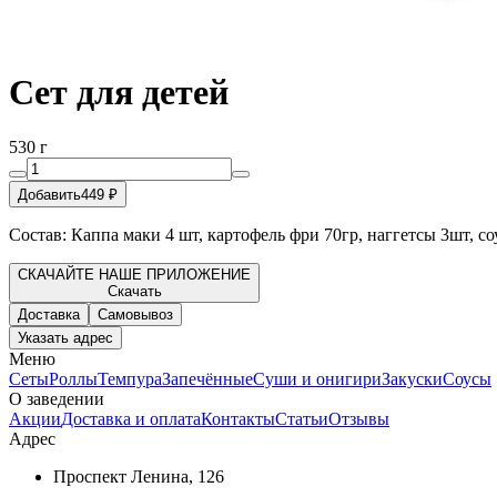
Сет для детей
530 г
Добавить
449 ₽
Cостав: Каппа маки 4 шт, картофель фри 70гр, наггетсы 3шт, со
СКАЧАЙТЕ НАШЕ ПРИЛОЖЕНИЕ
Скачать
Доставка
Самовывоз
Указать адрес
Меню
Сеты
Роллы
Темпура
Запечённые
Суши и онигири
Закуски
Соусы
О заведении
Акции
Доставка и оплата
Контакты
Статьи
Отзывы
Адрес
Проспект Ленина, 126