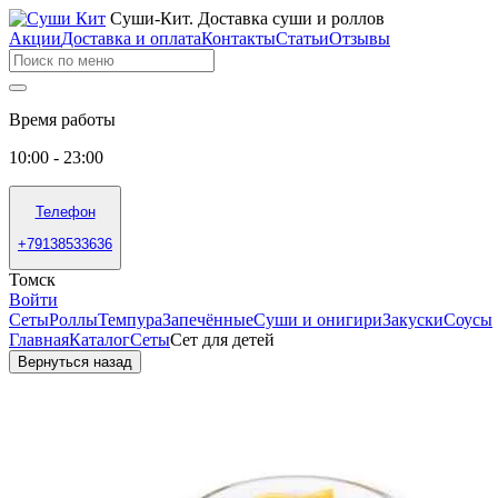
Суши-Кит. Доставка суши и роллов
Акции
Доставка и оплата
Контакты
Статьи
Отзывы
Время работы
10:00 - 23:00
Телефон
+79138533636
Томск
Войти
Сеты
Роллы
Темпура
Запечённые
Суши и онигири
Закуски
Соусы
Главная
Каталог
Сеты
Сет для детей
Вернуться назад